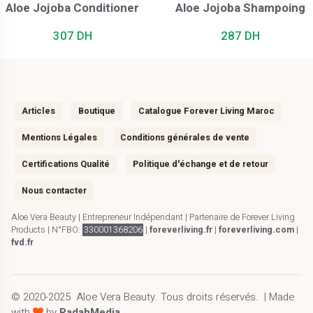
Aloe Jojoba Conditioner
Aloe Jojoba Shampoing
307 DH
287 DH
Articles
Boutique
Catalogue Forever Living Maroc
Mentions Légales
Conditions générales de vente
Certifications Qualité
Politique d'échange et de retour
Nous contacter
Aloe Vera Beauty | Entrepreneur Indépendant | Partenaire de Forever Living
Products | N°FBO:
330001368206
|
foreverliving.fr
|
foreverliving.com
|
fvd.fr
© 2020-2025
Aloe Vera Beauty
.
Tous droits réservés.
| Made
with
by
RadahMedia