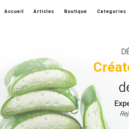
Accueil
Articles
Boutique
Categories
D
Créat
d
Exp
Rej