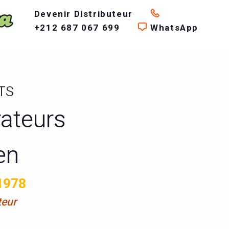
Devenir Distributeur
+212 687 067 699
WhatsApp
TS
rateurs
en
1978
teur