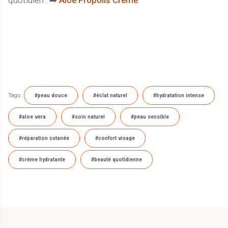
quotidien : ➡️
Aloe Propolis Crème
Tags:
#peau douce
#éclat naturel
#hydratation intense
#aloe vera
#soin naturel
#peau sensible
#réparation cutanée
#confort visage
#crème hydratante
#beauté quotidienne