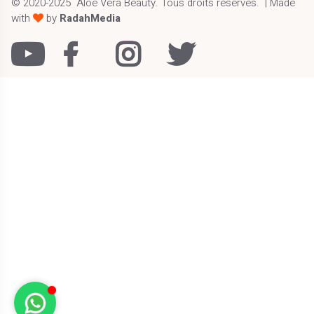
© 2020-2025
Aloe Vera Beauty
.
Tous droits réservés.
| Made
with
by
RadahMedia