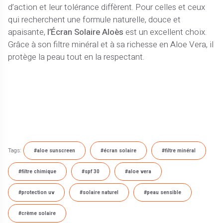
d’action et leur tolérance diffèrent. Pour celles et ceux
qui recherchent une formule naturelle, douce et
apaisante,
l’Écran Solaire Aloès
est un excellent choix.
Grâce à son filtre minéral et à sa richesse en Aloe Vera, il
protège la peau tout en la respectant.
Tags:
#aloe sunscreen
#écran solaire
#filtre minéral
#filtre chimique
#spf 30
#aloe vera
#protection uv
#solaire naturel
#peau sensible
#crème solaire