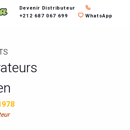
Devenir Distributeur
+212 687 067 699
WhatsApp
TS
rateurs
en
1978
teur