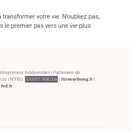
ransformer votre vie. N'oubliez pas,
ns le premier pas vers une vie plus
Entrepreneur Indépendant | Partenaire de
ucts | N°FBO:
330001368206
|
foreverliving.fr
|
|
fvd.fr