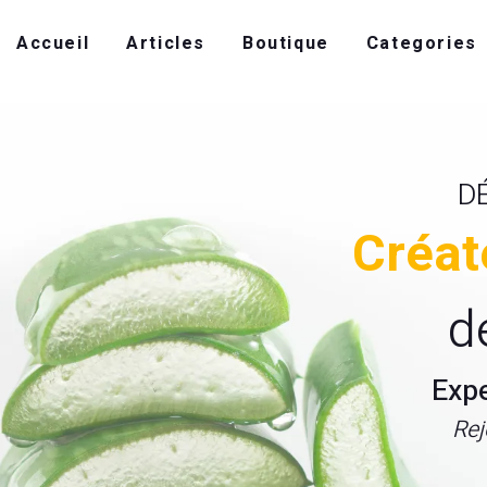
Accueil
Articles
Boutique
Categories
D
Créat
d
Exp
Rej