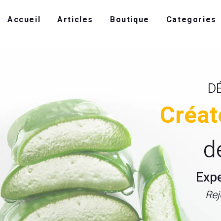
Accueil
Articles
Boutique
Categories
D
Créat
d
Exp
Rej