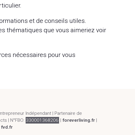
iculier.
ormations et de conseils utiles.
des thématiques que vous aimeriez voir
urces nécessaires pour vous
Entrepreneur Indépendant | Partenaire de
ucts | N°FBO:
330001368206
|
foreverliving.fr
|
|
fvd.fr