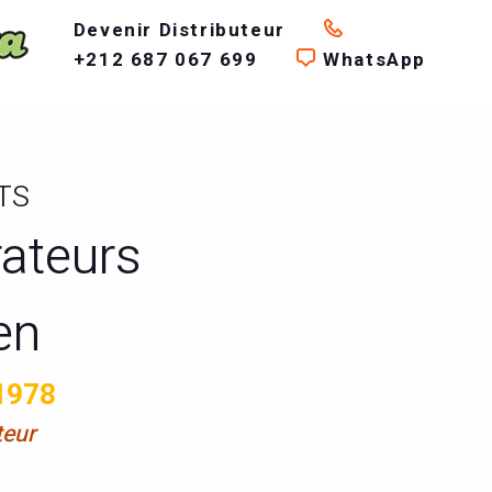
Devenir Distributeur
+212 687 067 699
WhatsApp
TS
rateurs
en
1978
teur