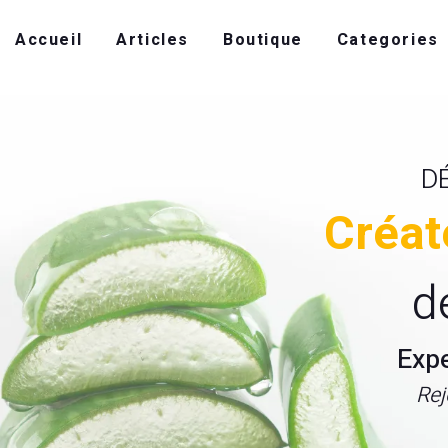
Accueil
Articles
Boutique
Categories
D
Créat
d
Exp
Rej