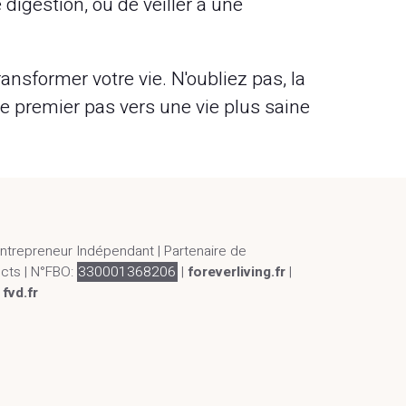
 digestion, ou de veiller à une
nsformer votre vie. N'oubliez pas, la
le premier pas vers une vie plus saine
Entrepreneur Indépendant | Partenaire de
ucts | N°FBO:
330001368206
|
foreverliving.fr
|
|
fvd.fr