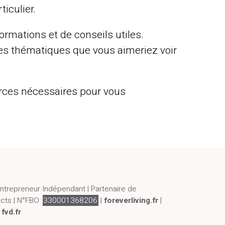
iculier.
ormations et de conseils utiles.
des thématiques que vous aimeriez voir
urces nécessaires pour vous
Entrepreneur Indépendant | Partenaire de
ucts | N°FBO:
330001368206
|
foreverliving.fr
|
|
fvd.fr