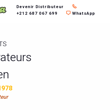
Devenir Distributeur
+212 687 067 699
WhatsApp
TS
rateurs
en
1978
teur