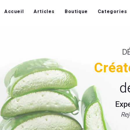
Accueil
Articles
Boutique
Categories
D
Créat
d
Exp
Rej