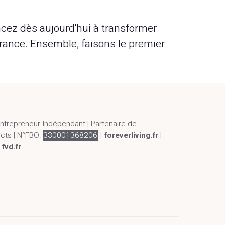
ez dès aujourd'hui à transformer
évérance. Ensemble, faisons le premier
Entrepreneur Indépendant | Partenaire de
ucts | N°FBO:
330001368206
|
foreverliving.fr
|
|
fvd.fr