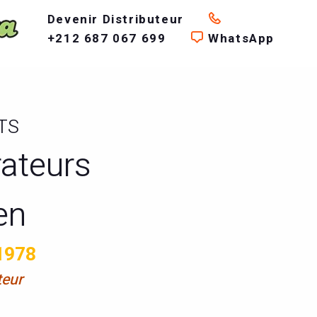
Devenir Distributeur
+212 687 067 699
WhatsApp
TS
rateurs
en
1978
teur