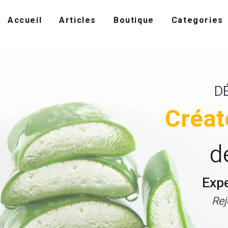
Accueil
Articles
Boutique
Categories
D
Créat
d
Exp
Rej