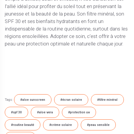
l’allié idéal pour profiter du soleil tout en préservant la
jeunesse et la beauté de la peau. Son filtre minéral, son
SPF 30 et ses bienfaits hydratants en font un
indispensable de la routine quotidienne, surtout dans les
régions ensoleillées. Adopter ce soin, c’est offrir à votre
peau une protection optimale et naturelle chaque jour.
Tags:
#aloe sunscreen
#écran solaire
#filtre minéral
#spf 30
#aloe vera
#protection uv
#routine beauté
#crème solaire
#peau sensible